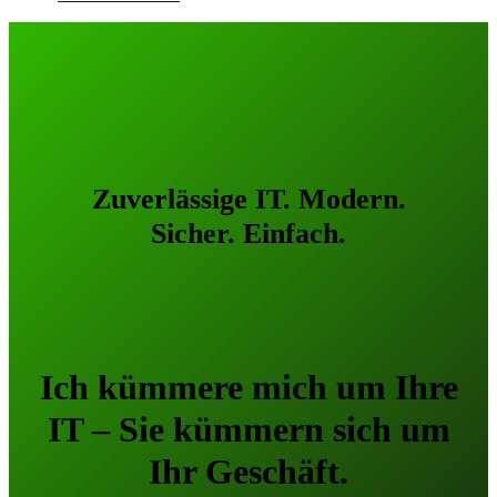
Zuverlässige IT. Modern.
Sicher. Einfach.
Ich kümmere mich um Ihre
IT – Sie kümmern sich um
Ihr Geschäft.